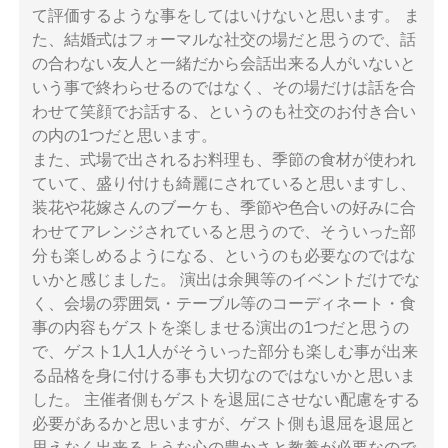
て評価するような事をしてはいけないと思います。 ま
た、結婚式はフォーマルな社交の場だと思うので、話
の合わない友人と一緒だから会話出来る人がいないと
いう事で終わらせるのではなく、その場だけは話を合
わせて笑顔でお話する、というのも社交のお付き合い
の内の1つだと思います。
また、式場で出されるお料理も、季節の食材が使われ
ていて、盛り付けも綺麗にされていると思いますし、
装花や花嫁さんのブーケも、季節や色合いの好みに合
わせてアレンジされていると思うので、そういった部
分も楽しめるようになる、というのも必要なのではな
いかと感じました。 演出は余興等のイベントだけでな
く、会場の雰囲気・テーブル等のコーディネート・食
事の内容もゲストを楽しませる演出の1つだと思うの
で、ゲスト1人1人がそういった部分も楽しむ事が出来
る品格を身に付ける事も大切なのではないかと思いま
した。 主催者側もゲストを退屈にさせない配慮をする
必要があるかと思いますが、ゲスト側も退屈を退屈と
思えなく出来るような心の豊かさと教養が必要なので