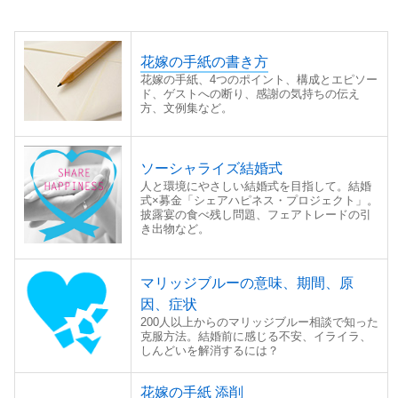
花嫁の手紙の書き方
花嫁の手紙、4つのポイント、構成とエピソー
ド、ゲストへの断り、感謝の気持ちの伝え
方、文例集など。
ソーシャライズ結婚式
人と環境にやさしい結婚式を目指して。結婚
式×募金「シェアハピネス・プロジェクト」。
披露宴の食べ残し問題、フェアトレードの引
き出物など。
マリッジブルーの意味、期間、原
因、症状
200人以上からのマリッジブルー相談で知った
克服方法。結婚前に感じる不安、イライラ、
しんどいを解消するには？
花嫁の手紙 添削