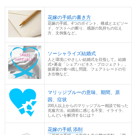
花嫁の手紙の書き方
花嫁の手紙、4つのポイント、構成とエピソー
ド、ゲストへの断り、感謝の気持ちの伝え
方、文例集など。
ソーシャライズ結婚式
人と環境にやさしい結婚式を目指して。結婚
式×募金「シェアハピネス・プロジェクト」。
披露宴の食べ残し問題、フェアトレードの引
き出物など。
マリッジブルーの意味、期間、原
因、症状
200人以上からのマリッジブルー相談で知った
克服方法。結婚前に感じる不安、イライラ、
しんどいを解消するには？
花嫁の手紙 添削