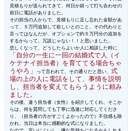
見積もりが送られてきて、何日か経って打ち合わせの
前日に電話がありました。
その担当の人からで、見積もりに足し忘れた金額があ
って、５万円追加して欲しいとのこと。その代わりと
言ってはなんだが、オプションで約５万円分の追加を
するからって。冗談じゃない！！と思いました。
悲しくなって、どうしたらよいか人に相談した時に
「自分の一生に一回の結婚式で人（イ
ケテナイ担当者）を育ててる場合ちゃ
うやろ」
式
って言われて、その通りだと思い、
場の上の人に電話をして、事情を説明
し、担当者を変えてもらうように頼み
ました。
その後、違う担当者（女性）を紹介してくれ、そこか
らは、何を質問しても丁寧に迅速に対応してくださ
り、（担当者の方がすごくよかったので）不信感も除
かれ、当日は本当に感動的な式になりました。
なので、言いにくいし、嫌な気持ちになるかもしれま