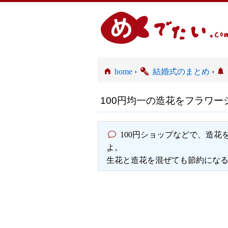
home
›
結婚式のまとめ
›
100円均一の造花をフラワ
100円ショップなどで、造
よ。
生花と造花を混ぜても節約にな