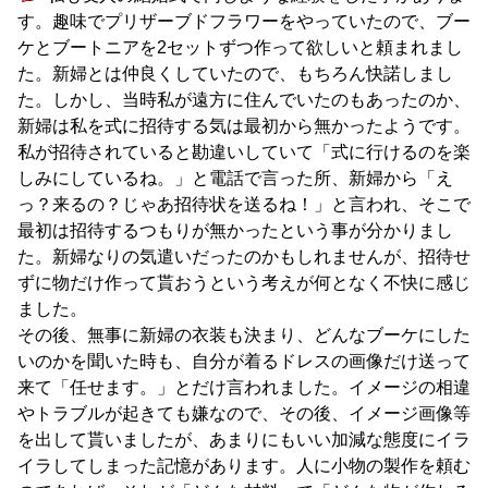
す。趣味でプリザーブドフラワーをやっていたので、ブー
ケとブートニアを2セットずつ作って欲しいと頼まれまし
た。新婦とは仲良くしていたので、もちろん快諾しまし
た。しかし、当時私が遠方に住んでいたのもあったのか、
新婦は私を式に招待する気は最初から無かったようです。
私が招待されていると勘違いしていて「式に行けるのを楽
しみにしているね。」と電話で言った所、新婦から「え
っ？来るの？じゃあ招待状を送るね！」と言われ、そこで
最初は招待するつもりが無かったという事が分かりまし
た。新婦なりの気遣いだったのかもしれませんが、招待せ
ずに物だけ作って貰おうという考えが何となく不快に感じ
ました。
その後、無事に新婦の衣装も決まり、どんなブーケにした
いのかを聞いた時も、自分が着るドレスの画像だけ送って
来て「任せます。」とだけ言われました。イメージの相違
やトラブルが起きても嫌なので、その後、イメージ画像等
を出して貰いましたが、あまりにもいい加減な態度にイラ
イラしてしまった記憶があります。人に小物の製作を頼む