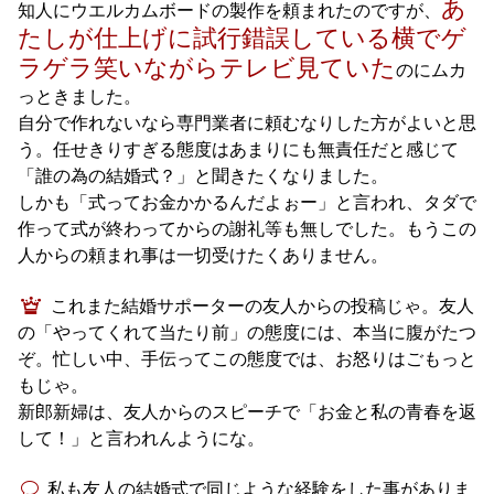
あ
知人にウエルカムボードの製作を頼まれたのですが、
たしが仕上げに試行錯誤している横でゲ
ラゲラ笑いながらテレビ見ていた
のにムカ
っときました。
自分で作れないなら専門業者に頼むなりした方がよいと思
う。任せきりすぎる態度はあまりにも無責任だと感じて
「誰の為の結婚式？」と聞きたくなりました。
しかも「式ってお金かかるんだよぉー」と言われ、タダで
作って式が終わってからの謝礼等も無しでした。もうこの
人からの頼まれ事は一切受けたくありません。
これまた結婚サポーターの友人からの投稿じゃ。友人
の「やってくれて当たり前」の態度には、本当に腹がたつ
ぞ。忙しい中、手伝ってこの態度では、お怒りはごもっと
もじゃ。
新郎新婦は、友人からのスピーチで「お金と私の青春を返
して！」と言われんようにな。
私も友人の結婚式で同じような経験をした事がありま