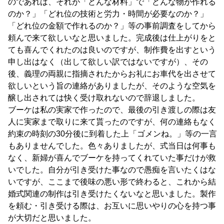
のであれば、それが「どんな材料」で「どんな物が作れる
のか？」「どれ位の技術と労力・時間が必要なのか？」
「どれ位の金額で作れるのか？」等の事前調査をしてから
頼んで来て欲しいなと思いました。完成後は仕上がりをと
ても喜んでくれたのは良いのですが、制作費を出すという
申し出はなく（出して欲しい訳ではないですが）、その
後、義理の両親に指摘されたからお礼にお車代を出させて
欲しいという旨の連絡がありましたが、そのような空気を
醸し出されては快く受け取れないので辞退しました。
ブーケは私の実家で作ったので、最後の引き渡しの際は友
人に実家まで取りに来て貰ったのですが、何の連絡もなく
約束の時刻の30分後に到着した上「ゴメンね。」等の一言
もありませんでした。色々ありましたが、式当日は何事も
なく、新婦が喜んでブーケを持ってくれていた事だけが救
いでした。自分が引き受けた事なので愚痴を言いたくはな
いですが、ここまで後味の悪い形で終わると、これから結
婚式関連の制作は引き受けたくないなと思いました。製作
を頼む・引き受ける際は、お互いに思いやりの心を持つ事
が大切だと思いました。