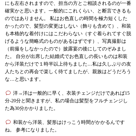
にも左右されますので、担当の方とご相談されるのが一番
確実かと思います。一般的にこれくらい、と断言できるも
のではありません。 私はお色直しの時間を極力短くした
かったので、髪型の変更はしない（飾りも含めて）、和装
も本格的な着付けにはこだわらない（すぐ着られてすぐ脱
げるような簡略式のものがあるはずです）、写真撮影は
（前撮をしなかったので）披露宴の後にしてのぞみまし
た。 自分が出席した結婚式でお色直しの長いものは和装
から洋装だけで１時半以上待ちました…私は久しぶりの友
人たちとの再会で楽しく待てましたが、親族はどうだろう
な…と思います。
洋→洋は一般的に早く、衣装チェンジだけであれば15
分-20分と聞きますが、私の場合は髪型をフルチェンジし
た為30分かかりました。
和装から洋装、髪形はけっこう時間がかかるんです
ね。 参考になりました。