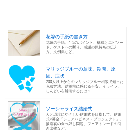
花嫁の手紙の書き方
花嫁の手紙、4つのポイント、構成とエピソー
ド、ゲストへの断り、感謝の気持ちの伝え
方、文例集など。
マリッジブルーの意味、期間、原
因、症状
200人以上からのマリッジブルー相談で知った
克服方法。結婚前に感じる不安、イライラ、
しんどいを解消するには？
ソーシャライズ結婚式
人と環境にやさしい結婚式を目指して。結婚
式×募金「シェアハピネス・プロジェクト」。
披露宴の食べ残し問題、フェアトレードの引
き出物など。