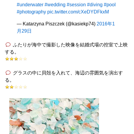
#underwater
#wedding
#session
#diving
#pool
#photography
pic.twitter.com/cXeDYDFkxM
— Katarzyna Piszczek (@kasiekp74)
2016年1
月29日
ふたりが海中で撮影した映像を結婚式場の控室で上映
する。
グラスの中に貝殻を入れて、海辺の雰囲気を演出す
る。